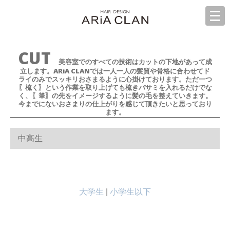
CUT
美容室でのすべての技術はカットの下地があって成
立します。ARiA CLANでは一人一人の髪質や骨格に合わせてド
ライのみでスッキリおさまるように心掛けております。ただ一つ
〖梳く〗という作業を取り上げても梳きバサミを入れるだけでな
く、〖筆〗の先をイメージするように髪の毛を整えていきます。
今までにないおさまりの仕上がりを感じて頂きたいと思っており
ます。
中高生
大学生
|
小学生以下